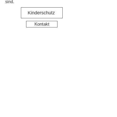
sind.
Kinderschutz
Kontakt
Social Media
Nachbarschaftstreff Hirschgarten
Datenschutz
Impressum