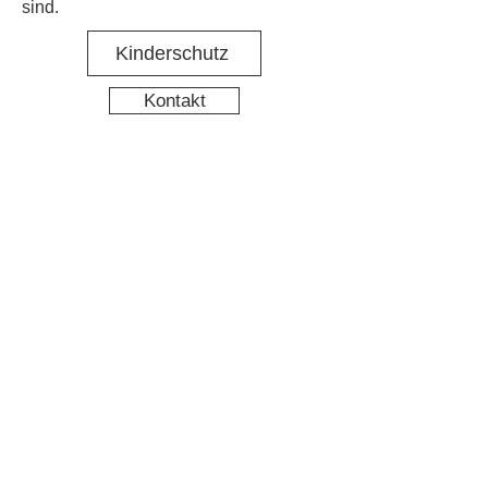
sind.
Kinderschutz
Kontakt
Social Media
Nachbarschaftstreff Hirschgarten
Datenschutz
Impressum