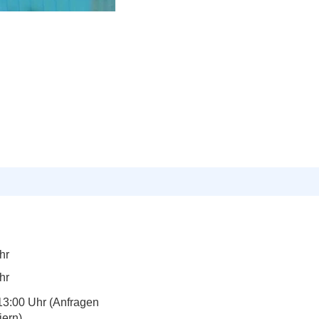
hr
hr
13:00 Uhr (Anfragen
iern)