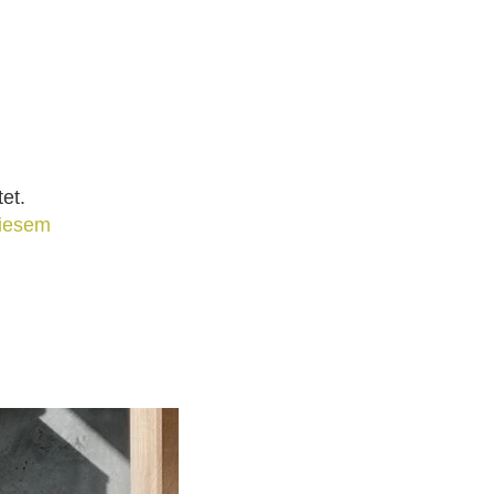
et.
diesem