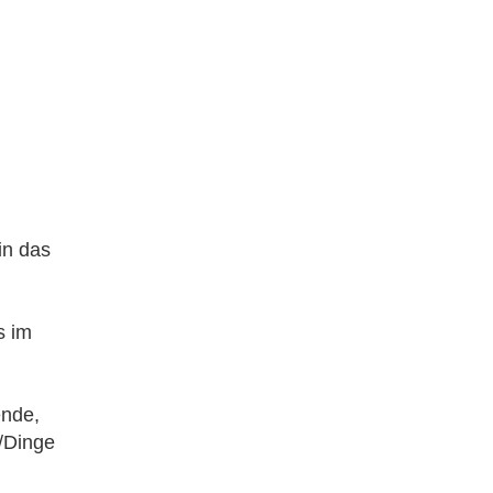
in das
s im
ende,
e/Dinge