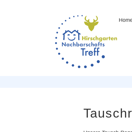
Hom
Tauschr