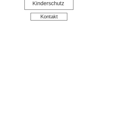
Kinderschutz
Kontakt
Social Media
Nachbarschaftstreff Hirschgarten
Datenschutz
Impressum