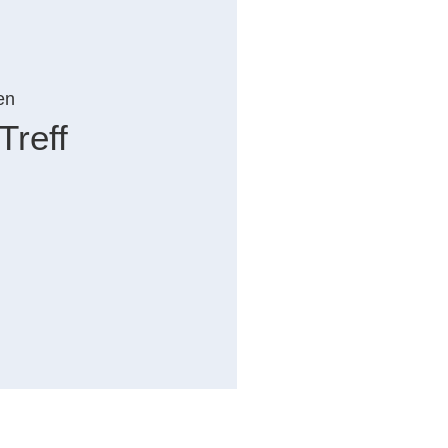
en
Treff