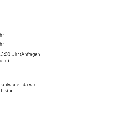
hr
hr
13:00 Uhr (Anfragen
iern)
eantworter, da wir
ch sind.