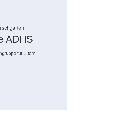
irschgarten
pe ADHS
gruppe für Eltern