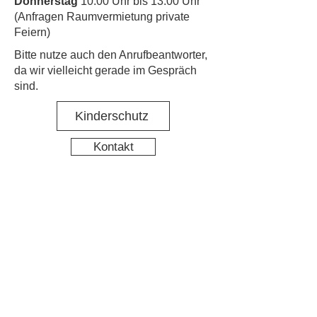
Donnerstag
10:00 Uhr bis 13:00 Uhr
(Anfragen Raumvermietung private
Feiern)
​Bitte nutze auch den Anrufbeantworter,
da wir vielleicht gerade im Gespräch
sind.
Kinderschutz
Kontakt
Social Media
Nachbarschaftstreff Hirschgarten