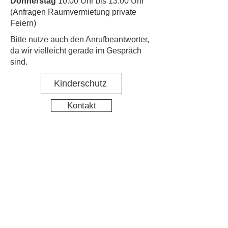
Donnerstag
10:00 Uhr bis 13:00 Uhr
(Anfragen Raumvermietung private
Feiern)
​Bitte nutze auch den Anrufbeantworter,
da wir vielleicht gerade im Gespräch
sind.
Kinderschutz
Kontakt
Social Media
Nachbarschaftstreff Hirschgarten