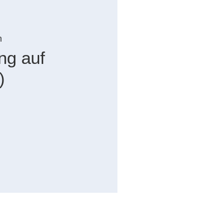
n
ng auf
)