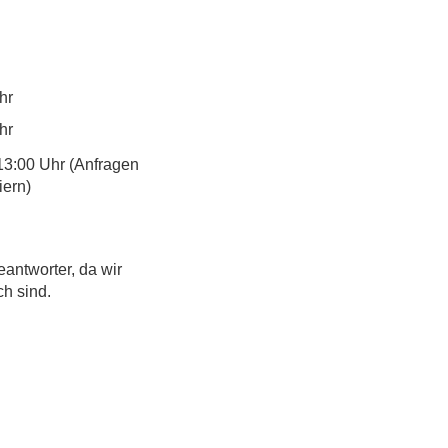
hr
hr
13:00 Uhr (Anfragen
iern)
eantworter, da wir
ch sind.