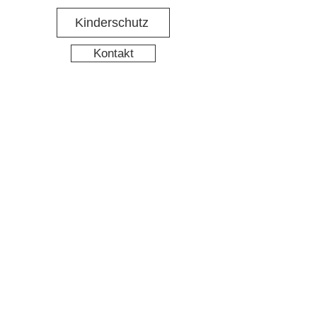
Kinderschutz
Kontakt
Social Media
Nachbarschaftstreff Hirschgarten
Datenschutz
Impressum