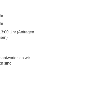
hr
hr
13:00 Uhr (Anfragen
iern)
eantworter, da wir
ch sind.