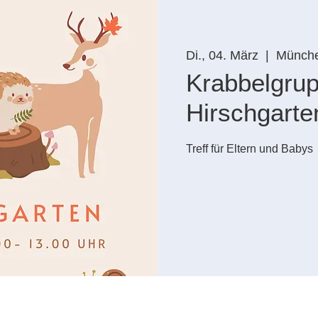
Di., 04. März
  |  
Münch
Krabbelgru
Hirschgarte
Treff für Eltern und Babys