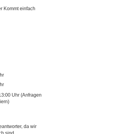
er Kommt einfach 
hr
hr
13:00 Uhr (Anfragen
iern)
eantworter, da wir
ch sind.