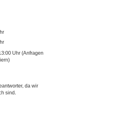
hr
hr
13:00 Uhr (Anfragen
iern)
eantworter, da wir
ch sind.