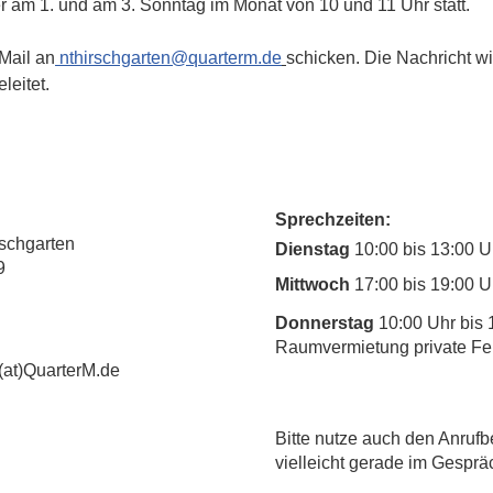
r am 1. und am 3. Sonntag im Monat von 10 und 11 Uhr statt.
Mail an
nthirschgarten@quarterm.de
schicken. Die Nachricht wi
leitet.
Sprechzeiten:
rschgarten
Dienstag
10:00 bis 13:00 U
9
Mittwoch
17:00 bis 19:00 U
Donnerstag
10:00 Uhr bis 
Raumvermietung private Fe
(at)QuarterM.de
​Bitte nutze auch den Anrufb
vielleicht gerade im Gesprä