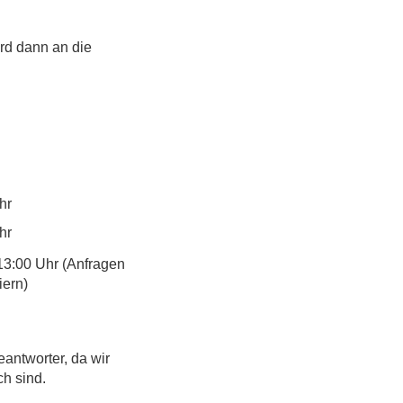
rd dann an die 
hr
hr
13:00 Uhr (Anfragen
iern)
eantworter, da wir
ch sind.