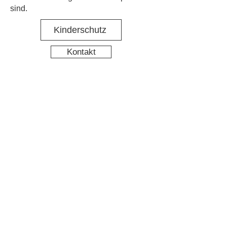
sind.
Kinderschutz
Kontakt
Social Media
Nachbarschaftstreff Hirschgarten
Datenschutz
Impressum