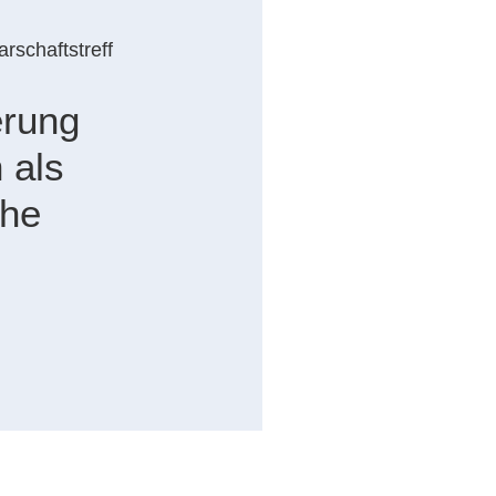
rschaftstreff
erung
 als
che