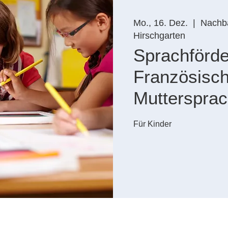
Mo., 16. Dez.
  |  
Nachba
Hirschgarten
Sprachförd
Französisch
Mutterspra
Für Kinder