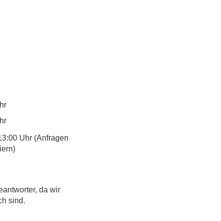
hr
hr
13:00 Uhr (Anfragen
iern)
eantworter, da wir
ch sind.