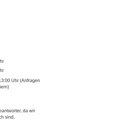
hr
hr
13:00 Uhr (Anfragen
iern)
eantworter, da wir
ch sind.