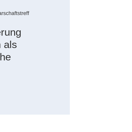
rschaftstreff
erung
 als
che