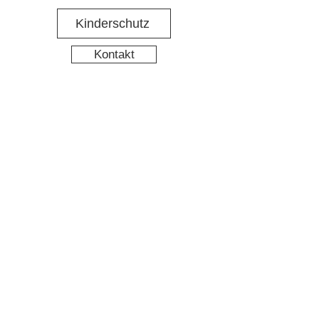
Kinderschutz
Kontakt
Social Media
Nachbarschaftstreff Hirschgarten
Datenschutz
Impressum