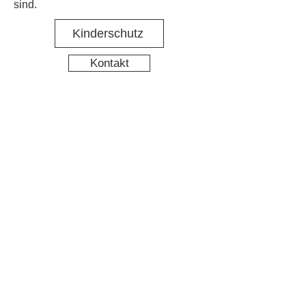
sind.
Kinderschutz
Kontakt
Social Media
Nachbarschaftstreff Hirschgarten
Datenschutz
Impressum