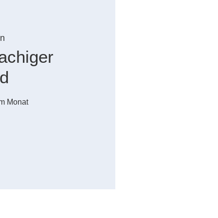
n
achiger
d