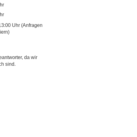
hr
hr
13:00 Uhr (Anfragen
iern)
eantworter, da wir
ch sind.