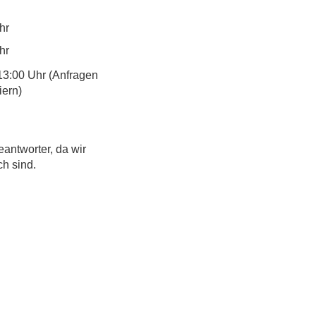
hr
hr
13:00 Uhr (Anfragen
iern)
eantworter, da wir
ch sind.