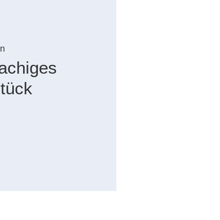
n
achiges
tück