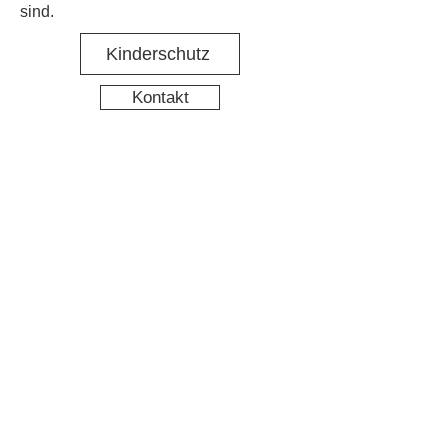
sind.
Kinderschutz
Kontakt
Social Media
Nachbarschaftstreff Hirschgarten
Datenschutz
Impressum