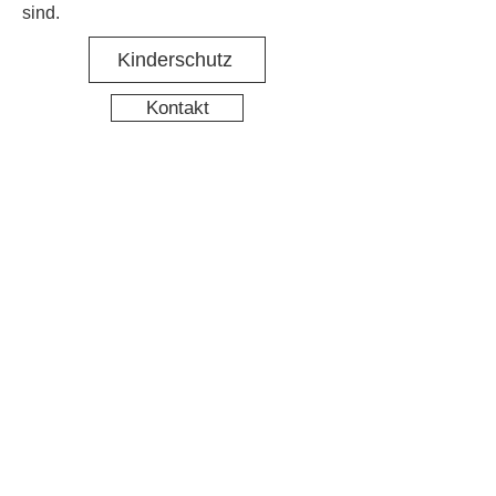
sind.
Kinderschutz
Kontakt
Social Media
Nachbarschaftstreff Hirschgarten
Datenschutz
Impressum